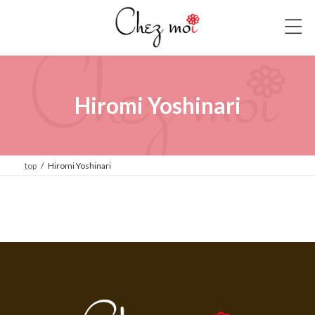
コ
ナ
ン
ビ
テ
ゲ
ン
ー
ツ
シ
へ
ョ
Hiromi Yoshinari
ス
ン
キ
に
ッ
移
プ
動
top
Hiromi Yoshinari