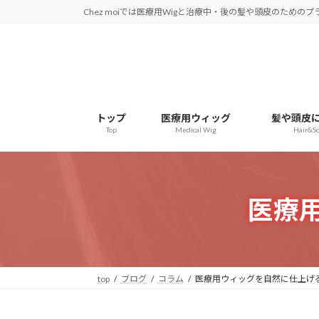
コ
ナ
Chez moiでは医療用Wigと治療中・後の髪や頭皮のため
ン
ビ
テ
ゲ
ン
ー
ツ
シ
へ
ョ
トップ
医療用ウィッグ
髪や頭皮
ス
ン
Top
Medical Wig
Hair&Sc
キ
に
ッ
移
プ
動
医療
top
ブログ
コラム
医療用ウィッグを自然に仕上げ