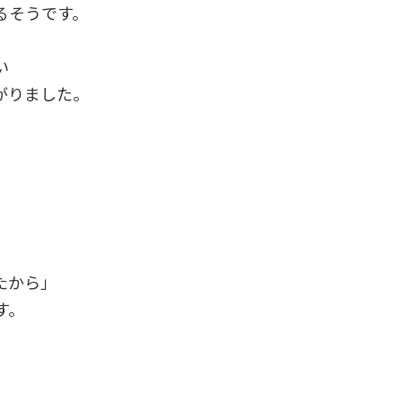
るそうです。
い
がりました。
たから」
す。