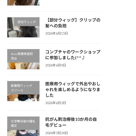
【部分ウィッグ】クリップの
部分ウィッグ
髪への負担
2026年6月15日
コンブチャのワークショップ
ikus.医療美容研
に参加しました(^^♪
究会
2026年6月9日
医療用ウィッグで外出やおし
医療用ウィッグ
ゃれを楽しめるようになりま
スリール
した
2026年6月3日
抗がん剤治療後10か月の自
化学療法後の縮毛
毛デビュー
矯正
2026年5月24日